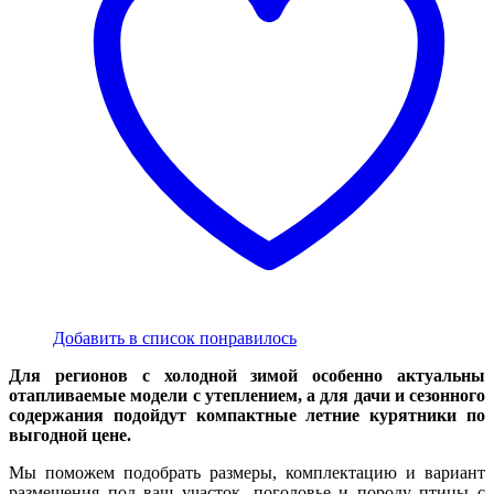
на
стра
това
Добавить в список понравилось
Для регионов с холодной зимой особенно актуальны
отапливаемые модели с утеплением, а для дачи и сезонного
содержания подойдут компактные летние курятники по
выгодной цене.
Мы поможем подобрать размеры, комплектацию и вариант
размещения под ваш участок, поголовье и породу птицы с