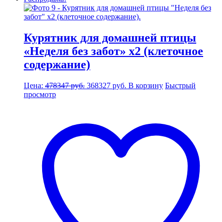
Курятник для домашней птицы
«Неделя без забот» х2 (клеточное
содержание)
Первоначальная
Текущая
Цена:
478347
руб.
368327
руб.
В корзину
Быстрый
цена
цена:
просмотр
составляла
368327 руб..
478347 руб..