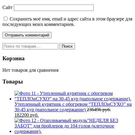
Сайт
Сохранить моё имя, email и адрес сайта в этом браузере для
последующих моих комментариев.
Искать:
Поиск
Корзина
Нет товаров для сравнения
Товары
Утепленный курятник с обогревом “ТЕПЛОиСУХО” на
30-45 кур (напольное содержание)
236496
руб.
Первоначальная
Текущая
182200
руб.
цена
цена:
составляла
182200 руб..
236496 руб..