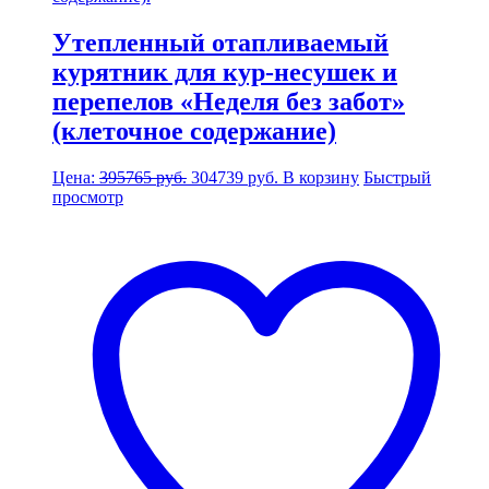
Утепленный отапливаемый
курятник для кур-несушек и
перепелов «Неделя без забот»
(клеточное содержание)
Первоначальная
Текущая
Цена:
395765
руб.
304739
руб.
В корзину
Быстрый
цена
цена:
просмотр
составляла
304739 руб..
395765 руб..