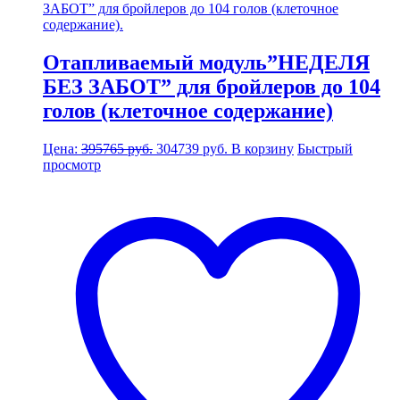
Отапливаемый модуль”НЕДЕЛЯ
БЕЗ ЗАБОТ” для бройлеров до 104
голов (клеточное содержание)
Первоначальная
Текущая
Цена:
395765
руб.
304739
руб.
В корзину
Быстрый
цена
цена:
просмотр
составляла
304739 руб..
395765 руб..