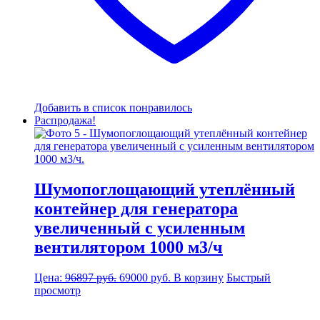
Добавить в список понравилось
Распродажа!
Шумопоглощающий утеплённый
контейнер для генератора
увеличенный с усиленным
вентилятором 1000 м3/ч
Первоначальная
Текущая
Цена:
96897
руб.
69000
руб.
В корзину
Быстрый
цена
цена:
просмотр
составляла
69000 руб..
96897 руб..