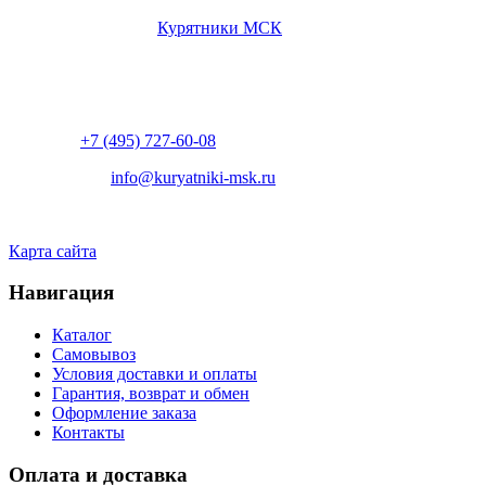
Интернет магазин «
Курятники МСК
«
Режим работы: заявки через телефон принимаем 8:00-20:00,
заказы через форму принимаются круглосуточно без
выходных.
Телефон:
+7 (495) 727-60-08
Пишите нам:
info@kuryatniki-msk.ru
Адрес: г. Москва, Рублевское шоссе, 66
Карта сайта
Навигация
Каталог
Самовывоз
Условия доставки и оплаты
Гарантия, возврат и обмен
Оформление заказа
Контакты
Оплата и доставка