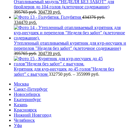
Отапливаемый модуль”НЕДЕЛЯ БЕЗ ЗАБОТ” для
бройлеров до 104 голов (клеточное содержание)
Первоначальная
Текущая
395765
руб.
304739
руб.
цена
цена:
Голубятня
434376
руб.
Первоначальная
Текущая
составляла
304739 руб..
334470
руб.
цена
цена:
395765 руб..
составляла
334470 руб..
434376 руб..
Утепленный отапливаемый курятник для кур-несушек и
перепелов "Неделя без забот" (клеточное содержание)
Первоначальная
Текущая
395765
руб.
304739
руб.
цена
цена:
составляла
304739 руб..
395765 руб..
Курятник для кур-несушек до 45 голов”Неделя без
Диапазон
забот” с выгулом
332750
руб.
–
355999
руб.
цен:
Москва
332750 руб.
Санкт-Петербург
–
Новосибирск
355999 руб.
Екатеринбург
Казань
Красноярск
Нижний Новгород
Челябинск
Уфа