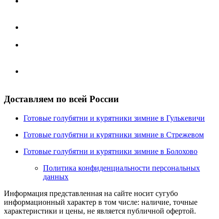
Доставка за пределы Московской области, в регионы
России и страны СНГ осуществляется при помощи
услуг транспортных компаний (ТК).
Работаем со всеми транспортными компаниями,
имеющими свои представительства в Москве.
Отправка заказа осуществляется в течение 6-ти рабочих
дней после 100% оплаты по выставленному счету и
зачисления денежных средств на наш расчетный счет.
Услуги транспортной компании оплачиваются при
получения груза.
Доставляем по всей России
Готовые голубятни и курятники зимние в Гулькевичи
Готовые голубятни и курятники зимние в Стрежевом
Готовые голубятни и курятники зимние в Болохово
Политика конфиденциальности персональных
данных
Информация представленная на сайте носит сугубо
информационный характер в том числе: наличие, точные
характеристики и цены, не является публичной офертой.