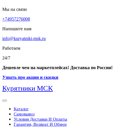
Перейти
Мы на связи
к
+74957276008
содержимому
Напишите нам
info@kuryatniki-msk.ru
Работаем
24/7
Дешевле чем на маркетплейсах! Доставка по России!
Узнать про акции и скидки
Курятники МСК
Кнопка
Открыть
Каталог
Самовывоз
Условия Доставки И Оплаты
Гарантия, Возврат И Обмен