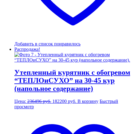
Добавить в список понравилось
Распродажа!
Утепленный курятник с обогревом
“ТЕПЛОиСУХО” на 30-45 кур
(напольное содержание)
Первоначальная
Текущая
Цена:
236496
руб.
182200
руб.
В корзину
Быстрый
цена
цена:
просмотр
составляла
182200 руб..
236496 руб..