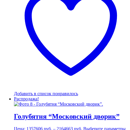
Добавить в список понравилось
Распродажа!
Голубятня “Московский дворик”
Диапазон
Э
Цена:
1357606
руб.
–
2164663
руб.
Выберите параметры