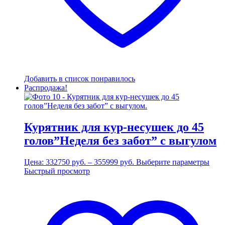
Добавить в список понравилось
Распродажа!
Курятник для кур-несушек до 45
голов”Неделя без забот” с выгулом
Диапазон
Это
Цена:
332750
руб.
–
355999
руб.
Выберите параметры
цен:
това
Быстрый просмотр
332750 руб.
имее
–
неск
355999 руб.
вари
Опц
мож
выбр