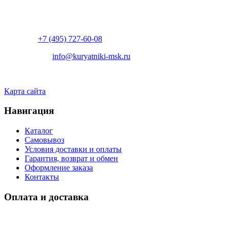
Режим работы: заявки через телефон принимаем 8:00-20:00,
заказы через форму принимаются круглосуточно без
выходных.
Телефон:
+7 (495) 727-60-08
Пишите нам:
info@kuryatniki-msk.ru
Адрес: г. Москва, Рублевское шоссе, 66
Карта сайта
Навигация
Каталог
Самовывоз
Условия доставки и оплаты
Гарантия, возврат и обмен
Оформление заказа
Контакты
Оплата и доставка
Условия оплаты: