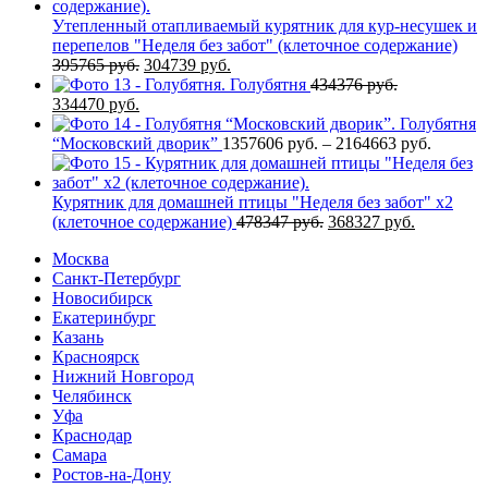
Утепленный отапливаемый курятник для кур-несушек и
перепелов "Неделя без забот" (клеточное содержание)
Первоначальная
Текущая
395765
руб.
304739
руб.
цена
цена:
Голубятня
434376
руб.
Первоначальная
Текущая
составляла
304739 руб..
334470
руб.
цена
цена:
395765 руб..
Голубятня
составляла
334470 руб..
Диапаз
“Московский дворик”
1357606
руб.
–
2164663
руб.
434376 руб..
цен:
1357606
–
Курятник для домашней птицы "Неделя без забот" х2
Первоначальная
Текущая
2164663
(клеточное содержание)
478347
руб.
368327
руб.
цена
цена:
Москва
составляла
368327 ру
Санкт-Петербург
478347 руб..
Новосибирск
Екатеринбург
Казань
Красноярск
Нижний Новгород
Челябинск
Уфа
Краснодар
Самара
Ростов-на-Дону