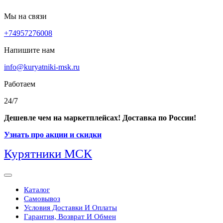
Перейти
Мы на связи
к
+74957276008
содержимому
Напишите нам
info@kuryatniki-msk.ru
Работаем
24/7
Дешевле чем на маркетплейсах! Доставка по России!
Узнать про акции и скидки
Курятники МСК
Кнопка
Открыть
Каталог
Самовывоз
Условия Доставки И Оплаты
Гарантия, Возврат И Обмен