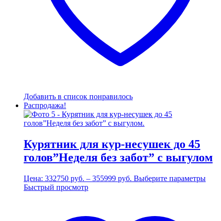
Добавить в список понравилось
Распродажа!
Курятник для кур-несушек до 45
голов”Неделя без забот” с выгулом
Диапазон
Это
Цена:
332750
руб.
–
355999
руб.
Выберите параметры
цен:
това
Быстрый просмотр
332750 руб.
имее
–
неск
355999 руб.
вари