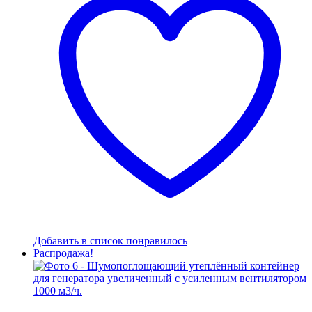
Опц
мож
выбр
на
стра
това
Добавить в список понравилось
Распродажа!