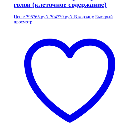
голов (клеточное содержание)
Первоначальная
Текущая
Цена:
395765
руб.
304739
руб.
В корзину
Быстрый
цена
цена:
просмотр
составляла
304739 руб..
395765 руб..