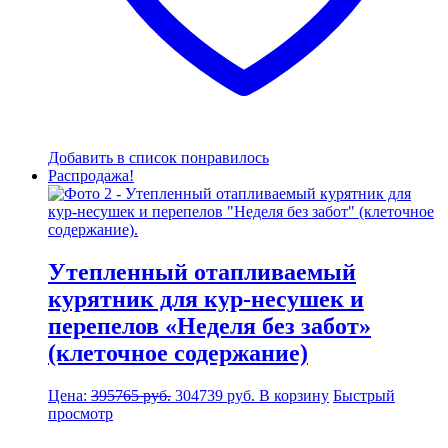
Добавить в список понравилось
Распродажа!
Утепленный отапливаемый
курятник для кур-несушек и
перепелов «Неделя без забот»
(клеточное содержание)
Первоначальная
Текущая
Цена:
395765
руб.
304739
руб.
В корзину
Быстрый
цена
цена:
просмотр
составляла
304739 руб..