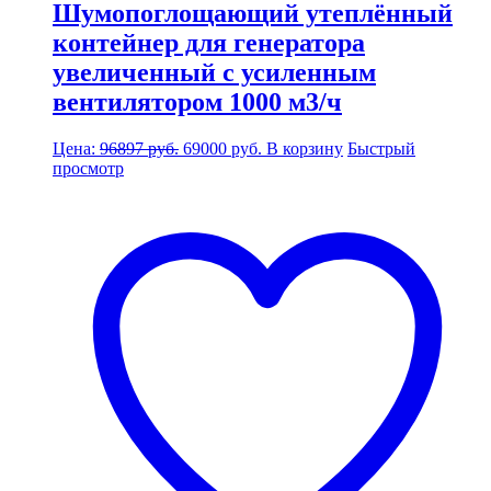
Шумопоглощающий утеплённый
контейнер для генератора
увеличенный с усиленным
вентилятором 1000 м3/ч
Первоначальная
Текущая
Цена:
96897
руб.
69000
руб.
В корзину
Быстрый
цена
цена:
просмотр
составляла
69000 руб..
96897 руб..