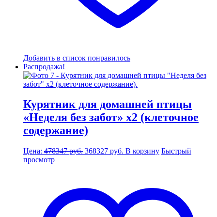
Добавить в список понравилось
Распродажа!
Курятник для домашней птицы
«Неделя без забот» х2 (клеточное
содержание)
Первоначальная
Текущая
Цена:
478347
руб.
368327
руб.
В корзину
Быстрый
цена
цена:
просмотр
составляла
368327 руб..
478347 руб..