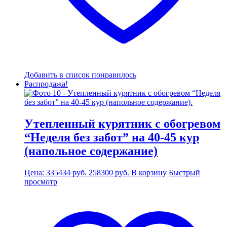
Добавить в список понравилось
Распродажа!
Утепленный курятник с обогревом
“Неделя без забот” на 40-45 кур
(напольное содержание)
Первоначальная
Текущая
Цена:
335434
руб.
258300
руб.
В корзину
Быстрый
цена
цена:
просмотр
составляла
258300 руб..
335434 руб..