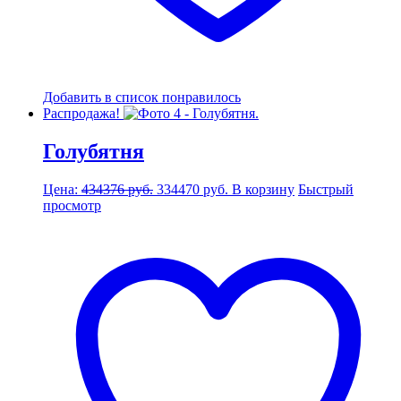
Добавить в список понравилось
Распродажа!
Голубятня
Первоначальная
Текущая
Цена:
434376
руб.
334470
руб.
В корзину
Быстрый
цена
цена:
просмотр
составляла
334470 руб..
434376 руб..