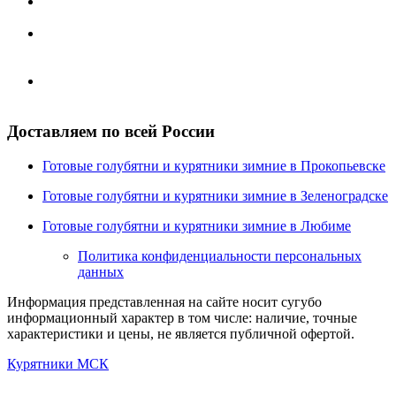
Работаем со всеми транспортными компаниями,
имеющими свои представительства в Москве.
Отправка заказа осуществляется в течение 6-ти рабочих
дней после 100% оплаты по выставленному счету и
зачисления денежных средств на наш расчетный счет.
Услуги транспортной компании оплачиваются при
получения груза.
Доставляем по всей России
Готовые голубятни и курятники зимние в Прокопьевске
Готовые голубятни и курятники зимние в Зеленоградске
Готовые голубятни и курятники зимние в Любиме
Политика конфиденциальности персональных
данных
Информация представленная на сайте носит сугубо
информационный характер в том числе: наличие, точные
характеристики и цены, не является публичной офертой.
Курятники МСК