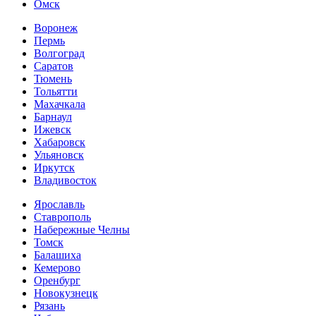
Омск
Воронеж
Пермь
Волгоград
Саратов
Тюмень
Тольятти
Махачкала
Барнаул
Ижевск
Хабаровск
Ульяновск
Иркутск
Владивосток
Ярославль
Ставрополь
Набережные Челны
Томск
Балашиха
Кемерово
Оренбург
Новокузнецк
Рязань