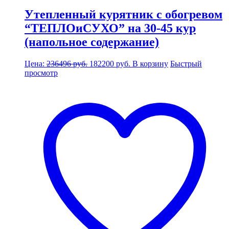
Утепленный курятник с обогревом
“ТЕПЛОиСУХО” на 30-45 кур
(напольное содержание)
Первоначальная
Текущая
Цена:
236496
руб.
182200
руб.
В корзину
Быстрый
цена
цена:
просмотр
составляла
182200 руб..
236496 руб..