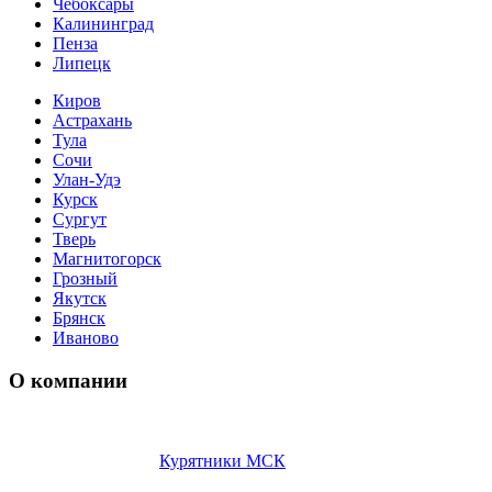
Чебоксары
Калининград
Пенза
Липецк
Киров
Астрахань
Тула
Сочи
Улан-Удэ
Курск
Сургут
Тверь
Магнитогорск
Грозный
Якутск
Брянск
Иваново
О компании
Интернет магазин «
Курятники МСК
«